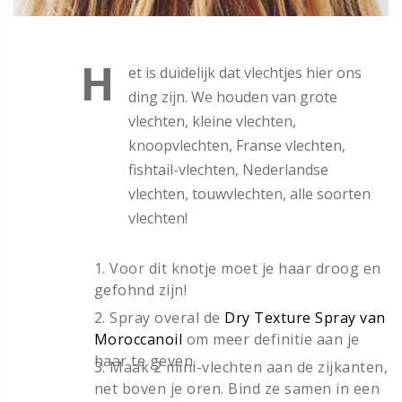
H
et is duidelijk dat vlechtjes hier ons
ding zijn. We houden van grote
vlechten, kleine vlechten,
knoopvlechten, Franse vlechten,
fishtail-vlechten, Nederlandse
vlechten, touwvlechten, alle soorten
vlechten!
1. Voor dit knotje moet je haar droog en
gefohnd zijn!
2. Spray overal de
Dry Texture Spray van
Moroccanoil
om meer definitie aan je
haar te geven.
3. Maak 2 mini-vlechten aan de zijkanten,
net boven je oren. Bind ze samen in een